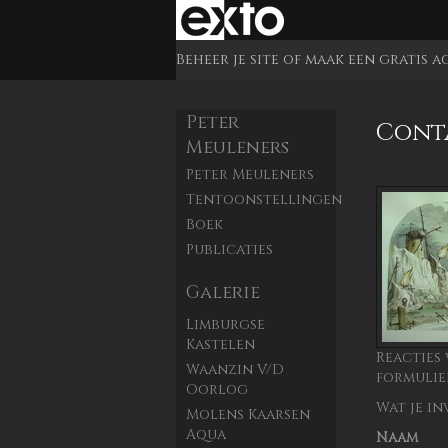
Beheer je site
of
maak een gratis 
Peter
Cont
Meuleners
Peter Meuleners
Tentoonstellingen
Boek
Publicaties
Galerie
Limburgse
Kastelen
Reacties
Waanzin V/d
formulie
Oorlog
Wat je in
Molens Kaarsen
Aqua
Naam