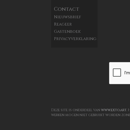
Contact
Nieuwsbrief
Reageer
Gastenboek
Privacyverklaring
Deze site is onderdeel van
www.exto.art
.
werken mogen niet gebruikt worden zond