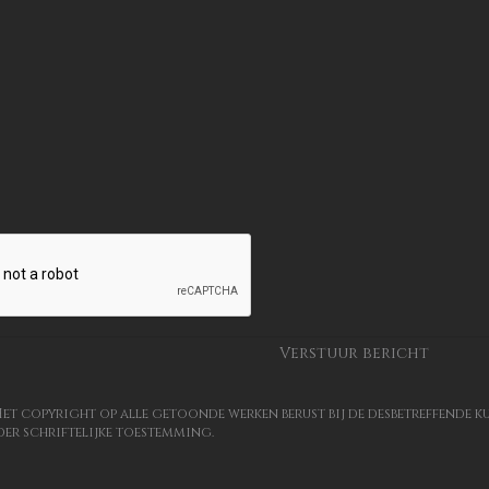
 Het copyright op alle getoonde werken berust bij de desbetreffende 
er schriftelijke toestemming.